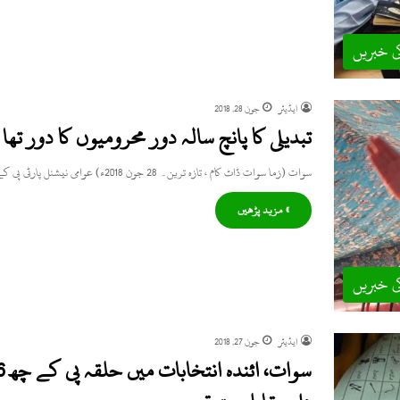
ی خبریں
ایڈیٹر
جون 28, 2018
تبدیلی کا پانچ سالہ دور محرومیوں کا دور 
سوات (زما سوات ڈاٹ کام ، تازہ ترین۔ 28 جون 2018ء) عوامی نیشنل پارٹی پی کے پانچ کے نامزد امیدوار…
» مزید پڑھیں
ی خبریں
ایڈیٹر
جون 27, 2018