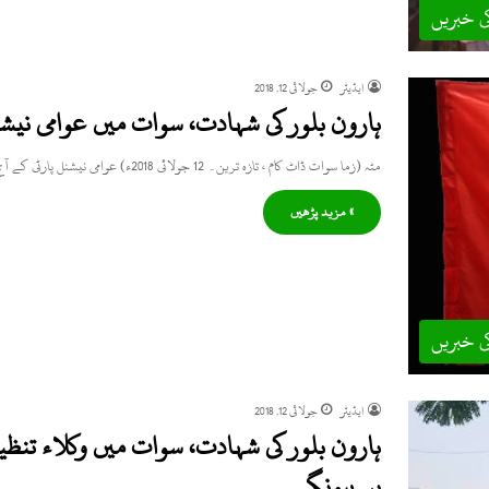
ی خبریں
ایڈیٹر
جولائی 12, 2018
ہارون بلور کی شہادت، سوات میں عوامی نیش
مٹہ (زما سوات ڈاٹ کام ، تازہ ترین۔ 12 جولائی 2018ء) عوامی نیشنل پارٹی کے آج ہونے والے مٹہ میں…
» مزید پڑھیں
ی خبریں
ایڈیٹر
جولائی 12, 2018
ہارون بلور کی شہادت، سوات میں وکلاء تنظ
یں ہونگے