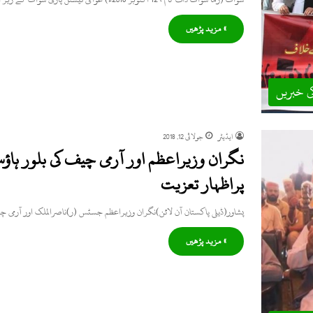
» مزید پڑھیں
ی خبریں
ایڈیٹر
جولائی 12, 2018
نگران وزیراعظم اور آرمی چیف کی بلور ہاؤ
پراظہار تعزیت
پشاور(ڈیلی پاکستان آن لائن)نگران وزیراعظم جسٹس (ر)ناصرالملک اور آرمی چ
» مزید پڑھیں