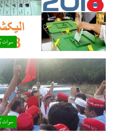
سوات ک
سوات ک