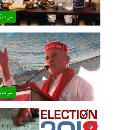
سوات ک
سوات ک