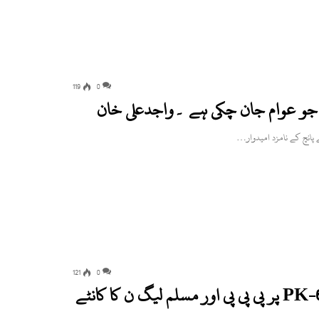
119
0
تھا جو عوام جان چکی ہے ۔واجدعلی خان
121
0
سوات، ائندہ انتخابات میں حلقہ پی کے چھ PK-6 پر پی پی پی اور مسلم لیگ ن کا کانٹے