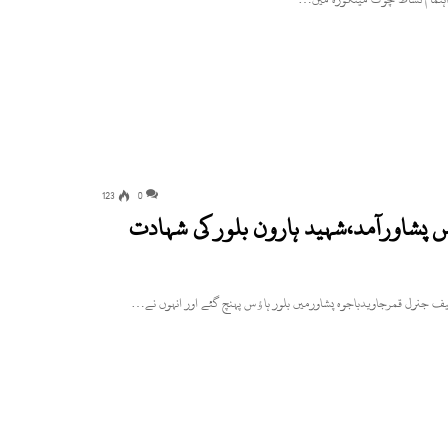
123
0
س پشاورآمد،شہید ہارون بلور کی شہادت
یف جنرل قمرجاویدباجوہ پشاورمیں بلور ہاﺅس پہنچ گئے اور انہوں نے…