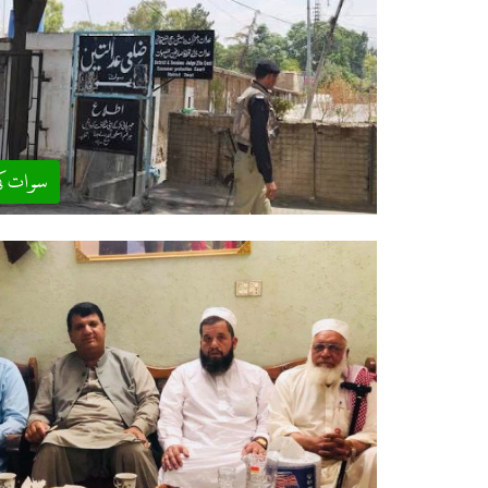
سوات ک