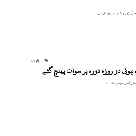
125
0
ہوتی دو روزہ دورہ پر سوات پہنچ گئے