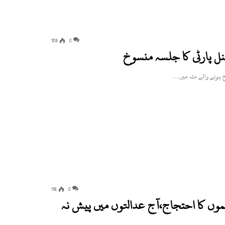
108
0
نل پارٹی کا جلسہ منسوخ
118
0
یموں کا احتجاج،آج عدالتوں میں پیش نہ