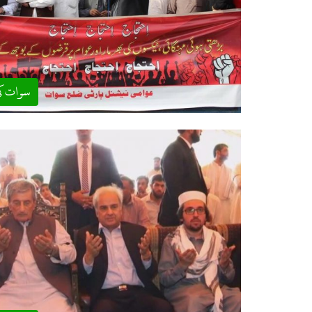
سوات ک