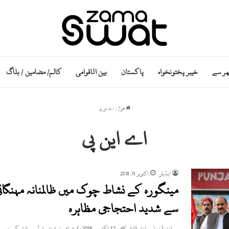
ھر سے
خیبر پختونخواہ
پاکستان
بین الاقوامی
کالم/ مضامین / بلاگ
ھوم
/
اے این پی
اے این پی
ایڈیٹر
اکتوبر 13, 2018
مینگورہ کے نشاط چوک میں ظالمنانہ مہنگائ
سے شدید احتجاجی مظاہرہ
سوات (زما سوات ڈاٹ کام ، 12 اکتوبر 2018ء) عوامی نیشنل پارٹی سوات کے زیر اہتمام نشاط چوک مینگورہ میں…