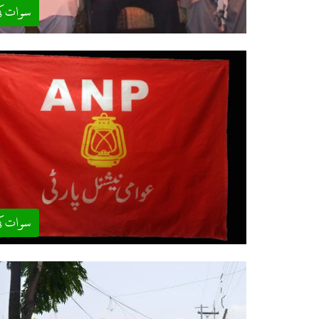
سوات ک
سوات ک