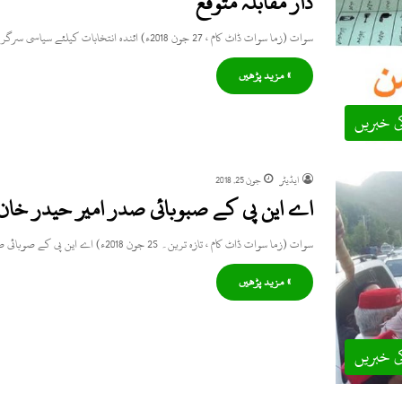
دار مقابلہ متوقع
سوات (زما سوات ڈاٹ کام ، 27 جون 2018ء) ائندہ انتخابات کیلئے سیاسی سرگرمیاں زور و شور سے جاری ہیں…
» مزید پڑھیں
ی خبریں
ایڈیٹر
جون 25, 2018
اے این پی کے صبوبائی صدر امیر حیدر خان 
سوات (زما سوات ڈاٹ کام ، تازہ ترین۔ 25 جون 2018ء) اے این پی کے صوبائی صدر امیر حیدر خان…
» مزید پڑھیں
ی خبریں