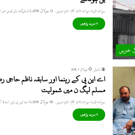
سوات (زما سوات ڈاٹ کام ، تازہ ترین۔ 12 جولائی 2018ء) ڈسٹرکٹ بار ایسو سی ایشن سوات کا ایک اہم…
» مزید پڑھیں
ی خبریں
ایڈیٹر
جولائی 7, 2018
اے این پی کے رہنما اور سابقہ ناظم حاجی ر
مسلم لیگ ن میں شمولیت
سوات (زما سوات ڈاٹ کام ، تازہ ترین۔ 08 جولائی 2018ء) اے این پی این اے 3 کے ٹکٹ کے…
» مزید پڑھیں