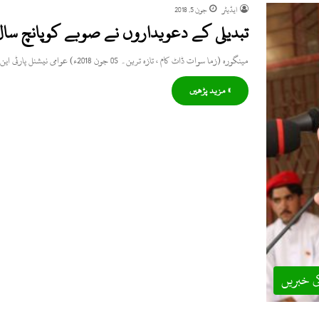
ایڈیٹر
جون 5, 2018
مینگورہ (زما سوات ڈاٹ کام ، تازہ ترین۔ 05 جون 2018ء) عوامی نیشنل پارٹی این اے تھری سوات دو NA-3…
» مزید پڑھیں
ی خبریں