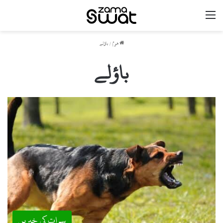
مینو
ھوم
/
باؤلے
باؤلے
سوات کی خبریں