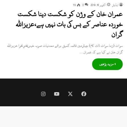
ایڈیٹر
اکتوبر 16, 2019
0
113
عمران خان کے وژن کو شکست دینا شکست
خوردہ عناصر کے بس کی بات نہیں ہے،عزیزاللہ
گران
سوات (زما سوات ڈاٹ کام) چیئرمین قائمہ کمیٹی برائے معدنیات صوبہ خیبرپختونخوا عزیزاللہ
گران خان نے کہا ہے کہ عمران…
» مزید پڑھیں
Instagram
YouTube
Facebook
X