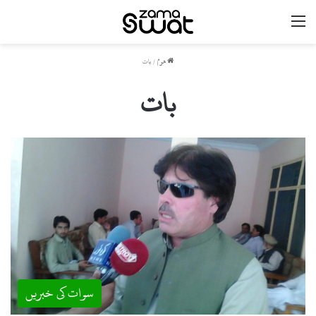
مینو
ھوم
/
بات
بات
سوات کی خبریں