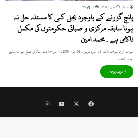
ایڈیٹر
جون 3, 2018
0
115
پانچ گزرنے کے باوجود بجلی کمی کا مسئلہ حل نہ
ہونا سابقہ مرکزی و صبائی حکومتوں کی مکمل
ناکامی ہے۔محمد امین
سوات (زما سوات ڈاٹ کام ، تازہ ترین۔ 03 جون 2018ء) امیر جماعت اسلامی ضلع سوات سابق
ایم پی اے…
» مزید پڑھیں
Instagram
YouTube
Facebook
X