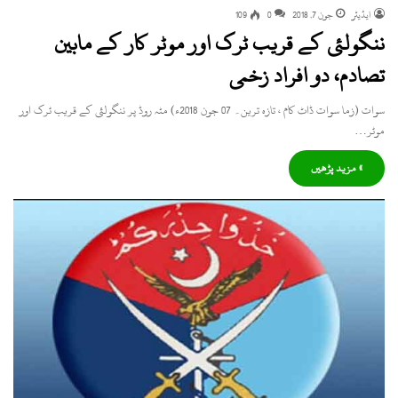
ایڈیٹر
جون 7, 2018
0
109
ننگولئی کے قریب ٹرک اور موٹر کار کے مابین
تصادم، دو افراد زخمی
سوات (زما سوات ڈاٹ کام ، تازہ ترین۔ 07 جون 2018ء) مٹہ روڈ پر ننگولئی کے قریب ٹرک اور
موٹر…
» مزید پڑھیں