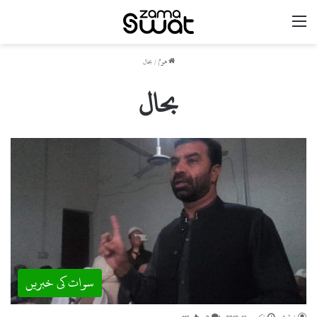
مینو
ھوم
/
بحال
بحال
سوات کی خبریں