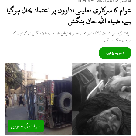
ایڈیٹر
اکتوبر 13, 2019
0
118
عوام کا سرکاری تعلیمی اداروں پر اعتماد بحال ہوگیا
ہے، ضیاء اللہ خان بنگش
سوات (زما سوات ڈاٹ کام) مشیر تعلیم خیبر پختونخوا ضیاء اللہ خان بنگش نے کہا ہے کہ
صوبائی حکومت کے…
» مزید پڑھیں
سوات کی خبریں