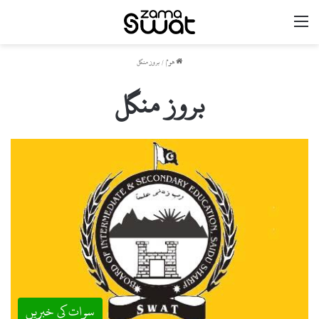
مینو
ھوم
/
بروز منگل
بروز منگل
سوات کی خبریں