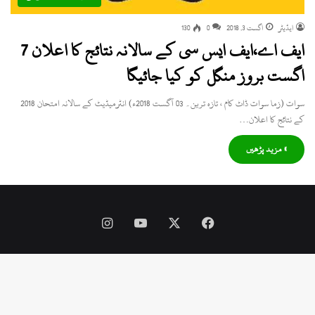
ایڈیٹر
اگست 3, 2018
0
130
ایف اے،ایف ایس سی کے سالانہ نتائج کا اعلان 7
اگست بروز منگل کو کیا جائیگا
سوات (زما سوات ڈاٹ کام ، تازہ ترین۔ 03 آگست 2018ء) انٹرمیڈیٹ کے سالانہ امتحان 2018
کے نتائج کا اعلان…
» مزید پڑھیں
Instagram
YouTube
Facebook
X