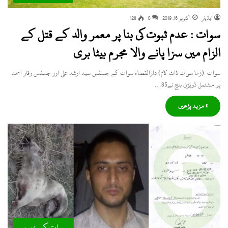
ایڈیٹر
اکتوبر 16, 2019
0
128
سوات : عدم ثبوت کی بنا پر معمر والد کے قتل کے
الزام میں سزا پانے والا مجرم بیٹا بری
سوات (زما سوات ڈاٹ کام) دارالقضاء سوات کے جسٹس سید ارشد علی اور جسٹس وقار احمد
پر مشتمل ڈویژن بنچ نے85…
» مزید پڑھیں
سوات کی خبریں