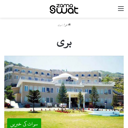
مینو
ھوم
/
بری
بری
سوات کی خبریں