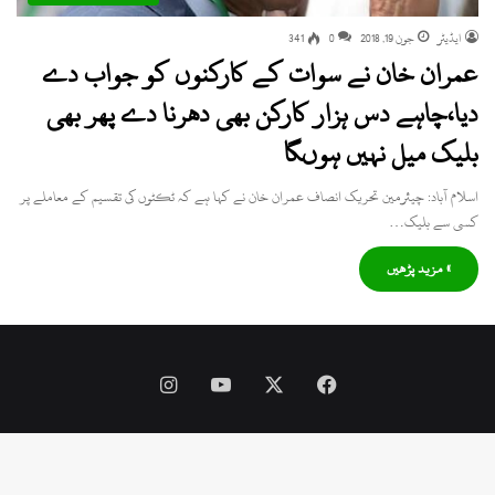
ایڈیٹر
جون 19, 2018
0
341
عمران خان نے سوات کے کارکنوں کو جواب دے
دیا،چاہے دس ہزار کارکن بھی دھرنا دے پھر بھی
بلیک میل نہیں ہوںگا
اسلام آباد: چیئرمین تحریک انصاف عمران خان نے کہا ہے کہ ٹکٹوں کی تقسیم کے معاملے پر
کسی سے بلیک…
» مزید پڑھیں
Instagram
YouTube
Facebook
X