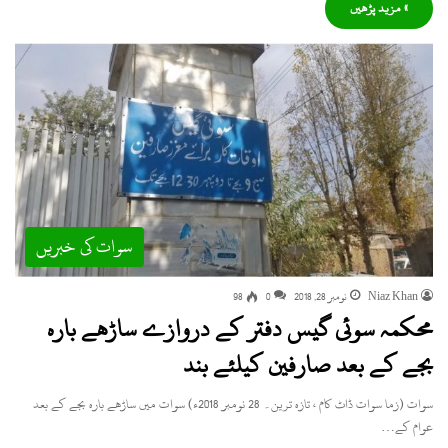
» مزید پڑھیں
سوات کی خبریں
Niaz Khan
نومبر 28, 2018
0
98
محکمہ سوئی گیس دفتر کے دروازے ساڑھے بارہ
بجے کے بعد صارفین کیلئے بند
سوات (زما سوات ڈاٹ کام ، تازہ ترین۔ 28 نومبر 2018ء) سوات میں ساڑھے بارہ بجے کے بعد
عوام کے…