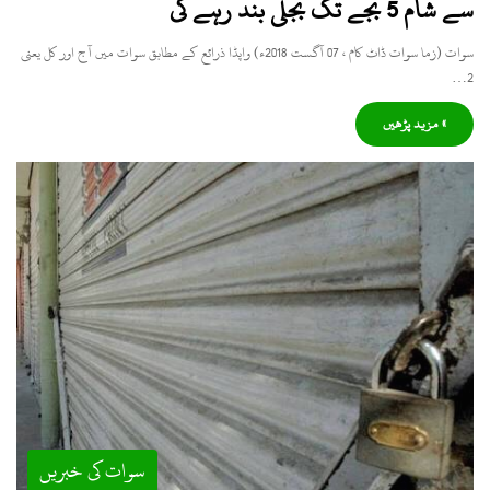
سے شام 5 بجے تک بجلی بند رہے گی
سوات (زما سوات ڈاٹ کام ، 07 آگست 2018ء) واپڈا ذرائع کے مطابق سوات میں آج اور کل یعنی
2…
» مزید پڑھیں
سوات کی خبریں