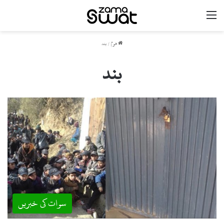
مینو
ھوم
/
بند
بند
سوات کی خبریں