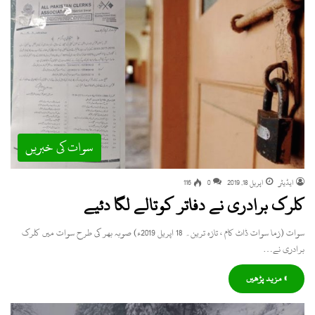
سوات کی خبریں
ایڈیٹر
اپریل 18, 2019
0
116
کلرک برادری نے دفاتر کوتالے لگا دئیے
سوات (زما سوات ڈاٹ کام ، تازہ ترین۔ 18 اپریل 2019ء) صوبہ بھر کی طرح سوات میں کلرک
برادری نے…
» مزید پڑھیں