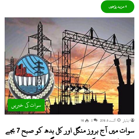
» مزید پڑھیں
سوات کی خبریں
ایڈیٹر
اگست 6, 2018
0
116
سوات میں آج بروز منگل اور کل بدھ کو صبح 7 بجے