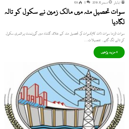
ایڈیٹر
دسمبر 10, 2019
0
109
سوات تحصیل مٹہ میں مالک زمین نے سکول کو تالہ
لگادیا
سوات (زما سوات ڈاٹ کام)سوات کی تحصیل مٹہ کے علاقہ گلشاہ میں گورنمنٹ پرائمری سکول
کو تالے لگ گئے۔ تفصیلات…
» مزید پڑھیں