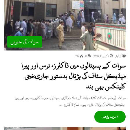
سوات کی خبریں
ایڈیٹر
اکتوبر 2, 2019
0
116
سوات کے ہسپتالوں میں ڈاکٹرز، نرس اور پیرا
میڈیکل سٹاف کی ہڑتال بدستور جاری،نجی
کلینکس بھی بند
سوات (زماسوات ڈاٹ کام) سوات کے تمام سرکاری ہسپتالوں میں ڈاکٹروں، نرس اور پیرا
میڈیکل سٹاف کی ہڑتال جاری ہے۔ تمام ڈاکٹروں…
» مزید پڑھیں