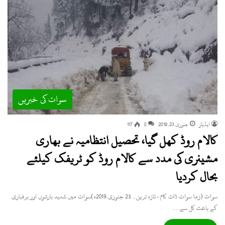
سوات کی خبریں
ایڈیٹر
جنوری 23, 2019
0
117
کالام روڈ کھل گیا، تحصیل انتظامیہ نے بھاری
مشینری کی مدد سے کالام روڈ کو ٹریفک کیلئے
بحال کردیا
سوات (زما سوات ڈاٹ کام ، تازہ ترین۔ 23 جنوری 2019ء)سوات میں شدید بارشوں اور برفباری
کے باعث کل سے…