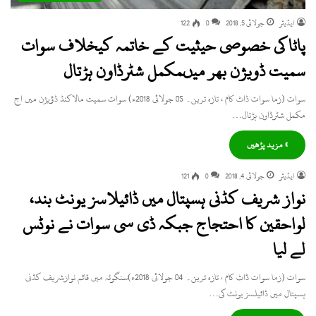
ایڈیٹر
جولائی 5, 2018
0
122
پاٹا کی خصوصی حیثیت کے خاتمہ کیخلاف سوات
سمیت ڈویژن بھر میںمکمل شٹرڈاون ہڑتال
سوات (زما سوات ڈاٹ کام ، تازہ ترین۔ 05 جولائی 2018ء) سوات سمیت مالاکنڈ ڈؤیژن میں اج
مکمل شٹرڈاون ہڑتال…
» مزید پڑھیں
ایڈیٹر
جولائی 4, 2018
0
121
نواز شریف کڈنی ہسپتال میں ڈائیلاسز یونٹ بند،
لواحقین کا احتجاج جبکہ ڈی سی سوات نے نوٹس
لے لیا
سوات (زما سوات ڈاٹ کام ، تازہ ترین۔ 04 جولائی 2018ء)سنگوٹہ میں قائم نوازشریف کڈنی
ہسپتال میں ڈائیلسز یونٹ کی…