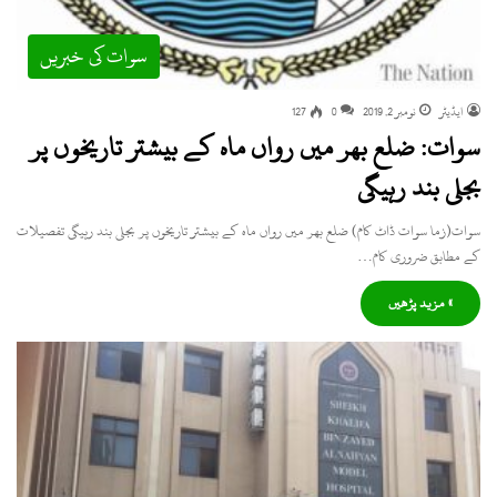
سوات کی خبریں
ایڈیٹر
نومبر 2, 2019
0
127
سوات: ضلع بھر میں رواں ماہ کے بیشتر تاریخوں پر
بجلی بند رہیگی
سوات(زما سوات ڈاٹ کام) ضلع بھر میں رواں ماہ کے بیشتر تاریخوں پر بجلی بند رہیگی تفصیلات
کے مطابق ضروری کام…
» مزید پڑھیں