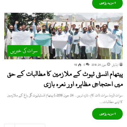
» مزید پڑھیں
سوات کی خبریں
ایڈیٹر
جون 24, 2018
0
118
پیتھام انسٹی ٹیوٹ کے ملازمین کا مطالبات کے حق
میں احتجاجی مظاہرہ اور نعرہ بازی
سوات (زما سوات ڈاٹ کام ، تازہ ترین۔ 24 جون 2018ء) پیتھام انسٹیٹیوٹ گلی باغ کے ملازمین
کا اپنے مطالبات…
» مزید پڑھیں