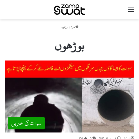
مینو
ھوم
/
بوڑھوں
بوڑھوں
سوات کی خبریں
ایڈیٹر
فروری 10, 2019
0
126