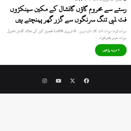
رستے سے محروم گاؤں گانشال کے مکین سینکڑوں
فٹ لمبی تنگ سرنگوں سے گزر گھر پہنچتے ہیں
سوات (زما سوات ڈاٹ کام ، تازہ ترین۔ 10 فروری 2019ء) تحصیل کبل کے علاقہ گانشل ڈھیرئی
سوات خیبر پختونخواہ…
» مزید پڑھیں
Instagram
YouTube
Facebook
X