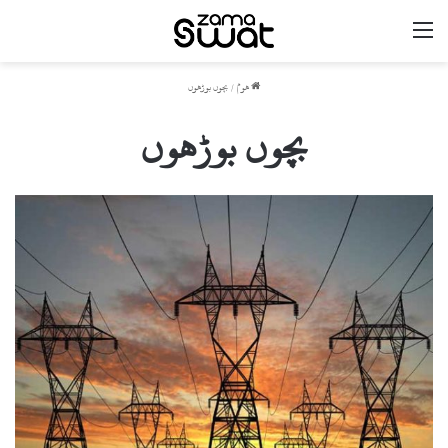
مینو
ھوم
/
بچوں بوڑھوں
بچوں بوڑھوں