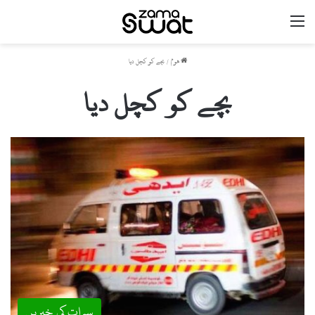
مینو
ھوم
/
بچے کو کچل دیا
بچے کو کچل دیا
سوات کی خبریں