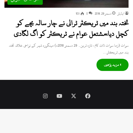
ایڈیٹر
دسمبر 29, 2018
0
103
تختہ بند میں ٹریکٹر ٹرالی نے چار سالہ بچے کو
کچل دیا،مشتعل عوام نے ٹریکٹر کو اگ لگادی
سوات (زما سوات ڈاٹ کام ، تازہ ترین۔ 29 دسمبر 2018ء) مینگورہ شہر کے نواحی علاقہ تختہ
بند میں ٹریکٹر…
» مزید پڑھیں
Instagram
YouTube
Facebook
X