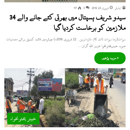
ایڈیٹر
فروری 22, 2019
0
117
سیدو شریف ہسپتال میں بھرتی کئے جانے والے 34
ملازمین کو برخاست کردیا گیا
سوات(زما سوات ڈاٹ کام ، تازہ ترین۔ 22 فروری 2018ء) چیئرمین قائمہ کمیٹی برائے معدنیات
صوبہ خیبرپختونخوا عزیز اللہ گران…
» مزید پڑھیں
خیبر پختونخواہ