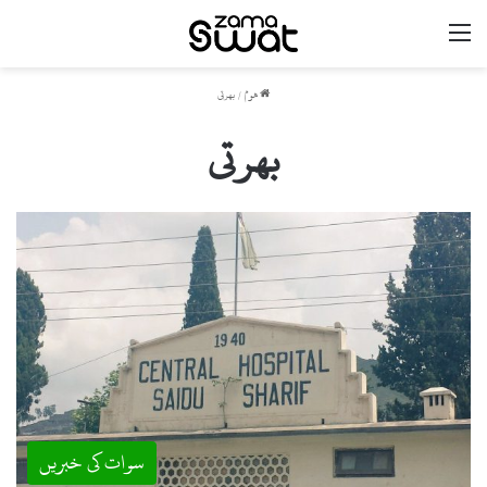
مینو
ھوم
/
بھرتی
بھرتی
سوات کی خبریں