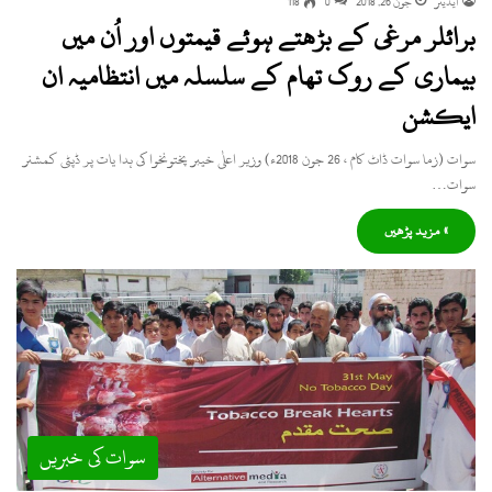
ایڈیٹر
جون 26, 2018
0
118
برائلر مرغی کے بڑھتے ہوئے قیمتوں اور اُن میں
بیماری کے روک تھام کے سلسلہ میں انتظامیہ ان
ایکشن
سوات (زما سوات ڈاٹ کام ، 26 جون 2018ء) وزیر اعلٰی خیبر پختونخوا کی ہدا یات پر ڈپٹی کمشنر
سوات…
» مزید پڑھیں
سوات کی خبریں