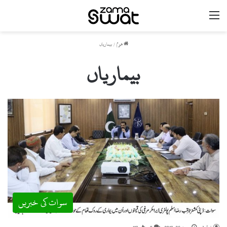
مینو
ھوم
/
بیماریاں
بیماریاں
سوات کی خبریں