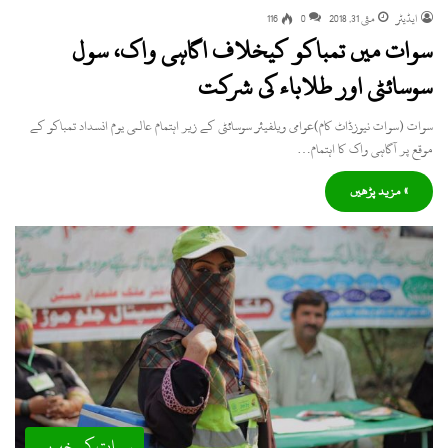
ایڈیٹر
مئی 31, 2018
0
116
سوات میں تمباکو کیخلاف اگاہی واک، سول
سوسائٹی اور طلاباء کی شرکت
سوات (سوات نیوزڈاٹ کام)عوامی ویلفیئر سوسائٹی کے زیر اہتمام عالمی یوم انسداد تمباکو کے
موقع پر آگاہی واک کا اہتمام…
» مزید پڑھیں
سوات کی خبریں