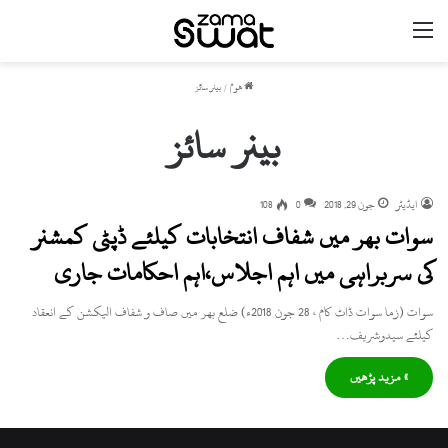
مینو
ھوم
/
بینر سائز
بینر سائز
ایڈیٹر
جون 29, 2018
0
108
سوات بھر میں شفاف انتخابات کیلئے ڈپٹی کمشنر
کی سربراہی میں اہم اجلاس،اہم احکامات جاری
سوات (زما سوات ڈاٹ کام ، 28 جون 2018ء) ضلع بھر میں صاف و شفاف الیکشن کے انعقاد
کیلئے سیدوشریف…
» مزید پڑھیں