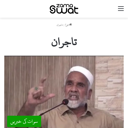
مینو
ھوم
/
تاجران
تاجران
سوات کی خبریں