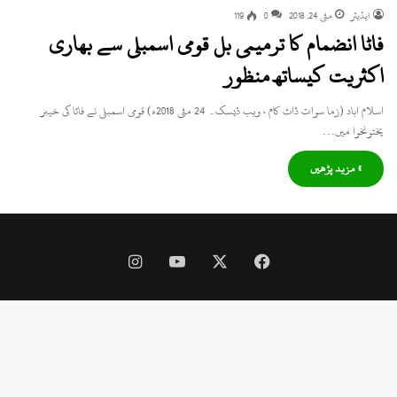
ایڈیٹر
مئی 24, 2018
0
119
فاٹا انضمام کا ترمیمی بل قومی اسمبلی سے بھاری
اکثریت کیساتھ منظور
اسلام اباد (زما سوات ڈاٹ کام ، ویب ڈیسک۔ 24 مئی 2018ء) قومی اسمبلی نے فاٹا کی خیبر
پختونخوا میں…
» مزید پڑھیں
Instagram
YouTube
Facebook
X