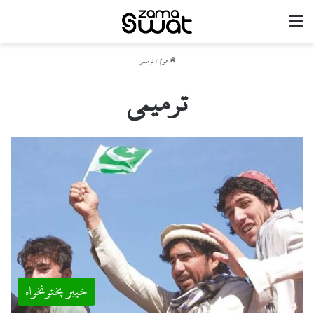
مینو
ھوم
/
ترمیمی
ترمیمی
خیبر پختونخواہ