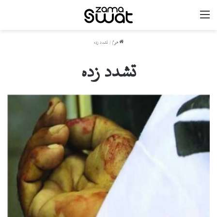
مینو
ھوم
/
تشدد زدہ
تشدد زدہ