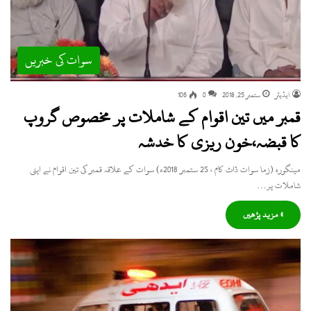
سوات کی خبریں
ایڈیٹر
ستمبر 25, 2018
0
106
قمبر میں تین اقوام کے شاملات پر مخصوص گروپ
کا قبضہ،خون ریزی کا خدشہ
مینگورہ (زما سوات ڈاٹ کام ، 25 ستمبر 2018ء) سوات کے علاقہ قمبر کی تین اقوام نے اپنی
شاملات پر…
» مزید پڑھیں