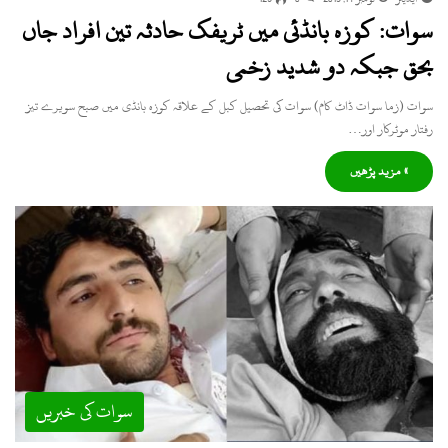
سوات: کوزہ بانڈئی میں ٹریفک حادثہ تین افراد جاں
بحق جبکہ دو شدید زخمی
سوات (زما سوات ڈاٹ کام) سوات کی تحصیل کبل کے علاقہ کوزہ بانڈی میں صبح سویرے تیز
رفتار موٹرکار اور…
» مزید پڑھیں
سوات کی خبریں