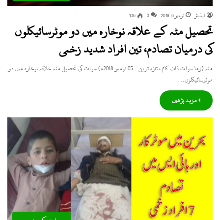
ایڈیٹر
نومبر 6, 2018
0
106
تحصیل مٹہ کے علاقہ نوخارہ میں دو موٹرسائیکلوں
کی درمیان تصادم، تین افراد شدید زخمی
مٹہ (زما سوات ڈاٹ کام ، تازہ ترین۔ 05 نومبر 2018ء) سوات کی تحصیل مٹہ علاقہ نوخارہ میں دو
موٹرسائیکلوں…
» مزید پڑھیں