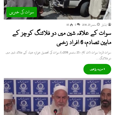
سوات کی خبریں
ایڈیٹر
ستمبر 25, 2018
0
95
سوات کے علاقہ شین میں دو فلائنگ کوچز کے
مابین تصادم، 6 افراد زخمی
سوات (زما سوات ڈاٹ کام ، 25 ستمبر 2018ء) سوات کی تحصیل خوازہ خیلہ کے علاقہ شین میں
دو فلائنگ…
» مزید پڑھیں