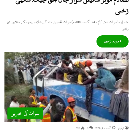
زخمی
مٹہ (زما سوات ڈاٹ کام ، 24 آگست 2018ء) سوات تحصیل مٹہ کے علاقہ بیدرہ کے مقام پر تیز
رفتار…
» مزید پڑھیں
سوات کی خبریں
ایڈیٹر
اگست 4, 2018
0
130