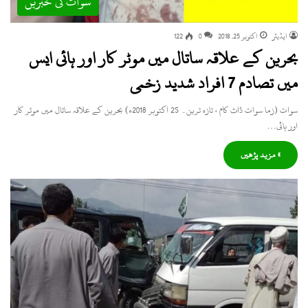
سوات کی خبریں
ایڈیٹر
اکتوبر 25, 2018
0
122
بحرین کے علاقہ ساتال میں موٹر کار اور ہائی ایس
میں تصادم 7 افراد شدید زخمی
سوات (زما سوات ڈاٹ کام ، تازہ ترین۔ 25 اکتوبر 2018ء) بحرین کے علاقہ ساتال میں موٹر کار
اور ہائی…
» مزید پڑھیں