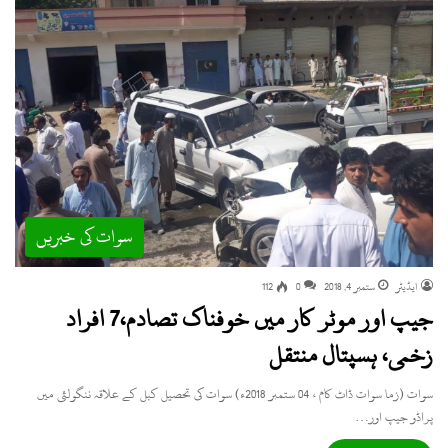
سوات کی خبریں
ایڈیٹر
ستمبر 4, 2018
0
112
جیپ اور موٹر کار میں خوفناک تصادم،7 افراد
زخمی، ہسپتال منتقل
سوات (زما سوات ڈاٹ کام ، 04 ستمبر 2018ء) سوات کی تحصیل کبل کے علاقہ ننگولئی میں
پراڈو جیپ اور…