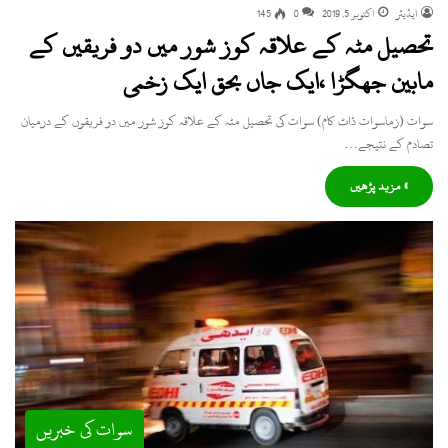
ایڈیٹر
اکتوبر 5, 2019
0
145
تحصیل مٹہ کے علاقہ کوز شور میں دو فریقیں کے
مابین جھگڑا ،ایک جاں بحق ایک زخمی
سوات (زماسوات ڈاٹ کام) سوات کی تحصیل مٹہ کے علاقہ کوز شور میں دو فریقوں کے درمیان
تصادم کے نتیجے…
» مزید پڑھیں
سوات کی خبریں