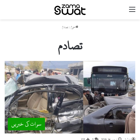
مینو
ھوم
/
تصادم
تصادم
سوات کی خبریں
ایڈیٹر
نومبر 14, 2019
0
125