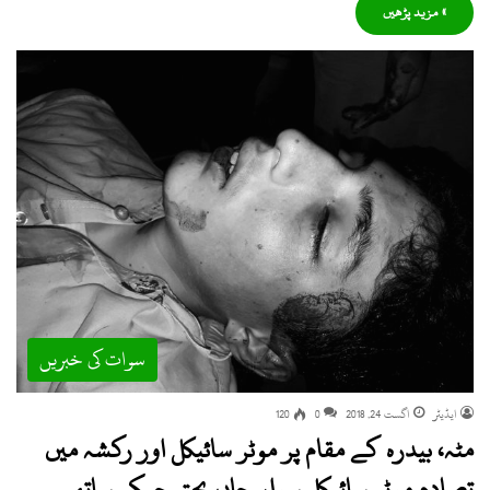
» مزید پڑھیں
سوات کی خبریں
ایڈیٹر
اگست 24, 2018
0
120
مٹہ، بیدرہ کے مقام پر موٹر سائیکل اور رکشہ میں
تصادم موٹر سائیکل سوار جاں بحق جبکہ ساتھی