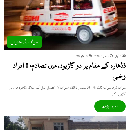
سوات کی خبریں
ایڈیٹر
ستمبر 6, 2018
0
116
ڈڈھارہ کے مقام پر دو گاڑیوں میں تصادم، 6 افراد
زخمی
سوات (زما سوات ڈاٹ کام ، 06 ستمبر 2018ء) سوات کی تحصیل کبل کے علاقہ ڈڈھرہ میں دو
گاڑیوں کے…
» مزید پڑھیں