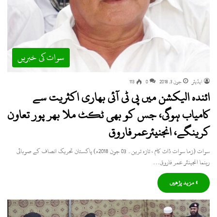
سوات کی خبریں
ایڈیٹر
جون 3, 2018
0
113
ائندہ الیکشن میں پی ٹی آئی بھاری اکثریت سے
کامیاب ہوگی، جس کو بھی ٹکٹ ملا بھر پور تعاون
کرینگے، انجنیئرعمرفاروق
سوات (زما سوات ڈاٹ کام ، تازہ ترین۔ 03 جون 2018ء) پاکستان تحریک انصاف کے صوبائی
رہنما انجینئر عمر فاروق…
» مزید پڑھیں