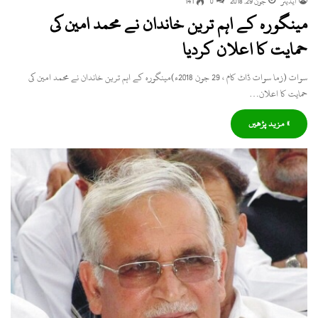
ایڈیٹر
جون 29, 2018
0
141
مینگورہ کے اہم ترین خاندان نے محمد امین کی
حمایت کا اعلان کردیا
سوات (زما سوات ڈاٹ کام ، 29 جون 2018ء)مینگورہ کے اہم ترین خاندان نے محمد امین کی
حمایت کا اعلان…
» مزید پڑھیں