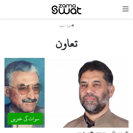
مینو
ھوم
/
تعاون
تعاون
سوات کی خبریں