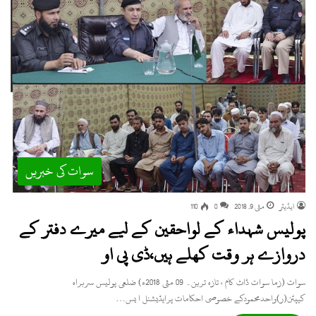
سوات کی خبریں
ایڈیٹر
مئی 9, 2018
0
110
پولیس شہداء کے لواحقین کے لیے میرے دفتر کے
دروازے ہر وقت کھلے ہیں،ڈی پی او
سوات (زما سوات ڈاٹ کام ، تازہ ترین۔ 09 مئی 2018ء) ضلعی پولیس سربراہ
کیپٹن(ر)واحدمحمودکے خصوصی احکامات پرایڈیشنل ا یس…