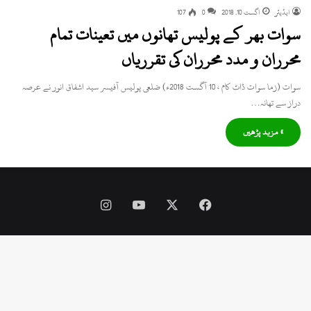
ایڈیٹر
اگست 10, 2018
0
107
سوات بھر کے پولیس تھانوں میں تعینات تمام
محرران و مدد محرران کی تقرریاں
سوات (زما سوات ڈاٹ کام ، 10 آگست 2018ء) ضلعی پولیس آفیسر سید اشفاق انور نے عرصہ
دراز سے تھانہ…
» مزید پڑھیں
Instagram
YouTube
Facebook
X