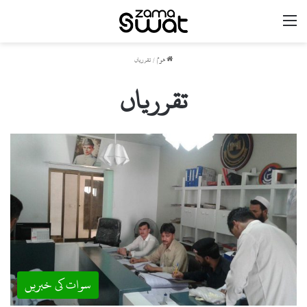
مینو
ھوم
/
تقرریاں
تقرریاں
سوات کی خبریں