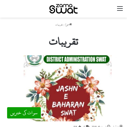
مینو
ھوم
/
تقریبات
تقریبات
سوات کی خبریں
ایڈیٹر
اپریل 19, 2019
0
106