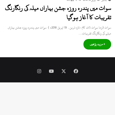
سوات میں پندرہ روزہ جشن بہاراں میلہ کی رنگارنگ
تقریبات کا آغاز ہوگیا
سوات (زما سوات ڈاٹ کام ، تازہ ترین۔ 19 اپریل 2018ء ) سوات میں پندرہ روزہ جشن بہاراں
میلے کی رنگارنگ تقریبات…
» مزید پڑھیں
Instagram
YouTube
Facebook
X