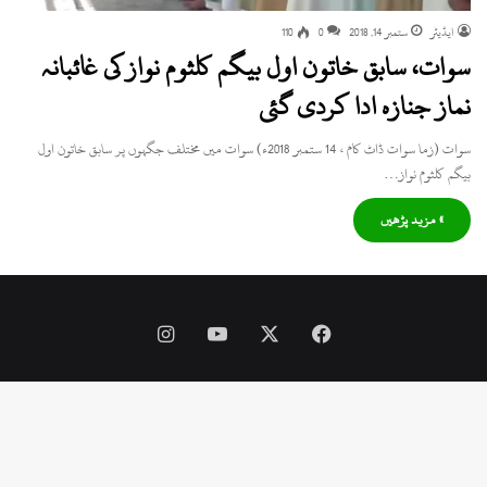
ایڈیٹر
ستمبر 14, 2018
0
110
سوات، سابق خاتون اول بیگم کلثوم نواز کی غائبانہ
نماز جنازہ ادا کردی گئی
سوات (زما سوات ڈاٹ کام ، 14 ستمبر 2018ء) سوات میں مختلف جگہوں پر سابق خاتون اول
بیگم کلثوم نواز…
» مزید پڑھیں
Instagram
YouTube
Facebook
X