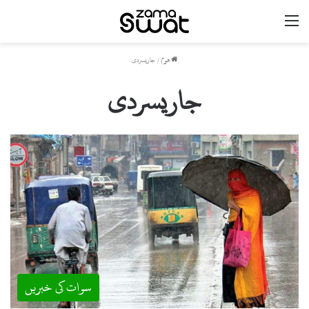
مینو
ھوم
/
جاریسردی
جاریسردی
سوات کی خبریں