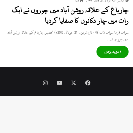
ایڈیٹر
جولائی 21, 2018
0
123
چارباغ کے علاقہ روشن آباد میں چوروں نے ایک
رات میں چار دکانوں کا صفایا کردیا
سوات (زما سوات ڈاٹ کام ، تازہ ترین۔ 21 جولائی 2018ء) تحصیل چارباغ کے علاقہ روشن آباد
میں چوروں نے…
» مزید پڑھیں
Instagram
YouTube
Facebook
X