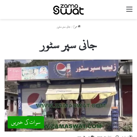
مینو
ھوم
/
جانی سپر سٹور
جانی سپر سٹور
سوات کی خبریں