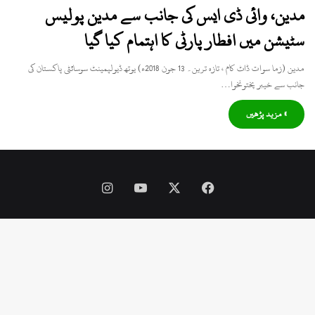
مدین، وائی ڈی ایس کی جانب سے مدین پولیس
سٹیشن میں افطار پارٹی کا اہتمام کیا گیا
مدین (زما سوات ڈاٹ کام ، تازہ ترین۔ 13 جون 2018ء) یوتھ ڈیولپمینٹ سوسائٹی پاکستان کی
جانب سے خیبر پختونخوا…
» مزید پڑھیں
Instagram
YouTube
Facebook
X