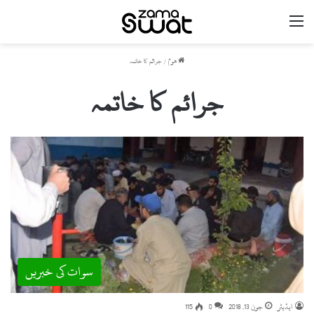
مینو
ھوم
/
جرائم کا خاتمہ
جرائم کا خاتمہ
سوات کی خبریں
ایڈیٹر
جون 13, 2018
0
115