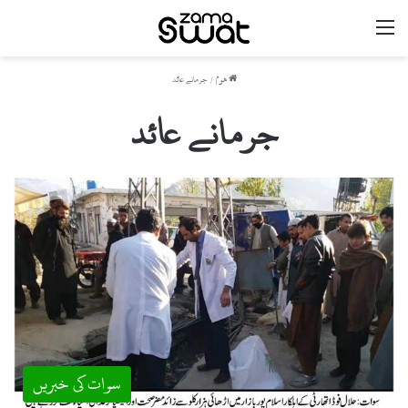
مینو
ھوم
/
جرمانے عائد
جرمانے عائد
سوات کی خبریں