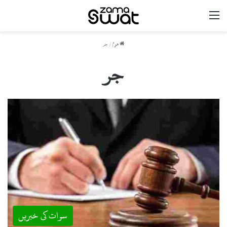
مینو
ھوم
/
جر
جر
سوات کی خبریں