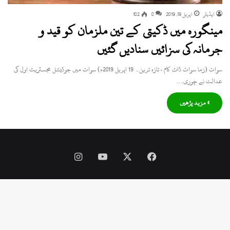
ایڈیٹر
اپریل 19, 2019
0
102
مینگورہ میں ڈکیتی کے تین ملزمان کو قید و
جرمانہ کی سزائیں سنادیں گئیں
سوات (زما سوات ڈاٹ کام ، تازہ ترین۔ 19 اپریل 2019ء) سوات میں جوڈیشل مجسٹریٹ اول کی
عدالت نے چوری…
» مزید پڑھیں
Instagram
YouTube
Facebook
X