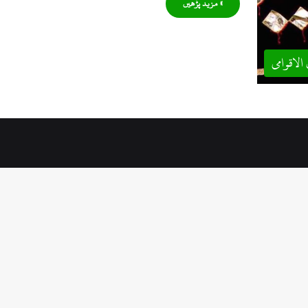
» مزید پڑھیں
 الاقوامی