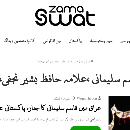
ھر سے
خیبر پختونخواہ
پاکستان
بین الاقوامی
کالم/ مضامین / بلاگ
ھوم
/
جنرل قاسم سلیمانی ،علامہ حافظ بشیر نجفی،ی،iran
 سلیمانی ،علامہ حافظ بشیر نجفی،ی،an
Waqas Haroon
جنوری 8, 2020
عراق میں قاسم سلیمانی کا جنازہ پاکستانی عا
بشیرنجفی نے عربی اور فقہ کی ابتدائی تعلیم اپنے دادا محمد ابراہیم اور چچا خا