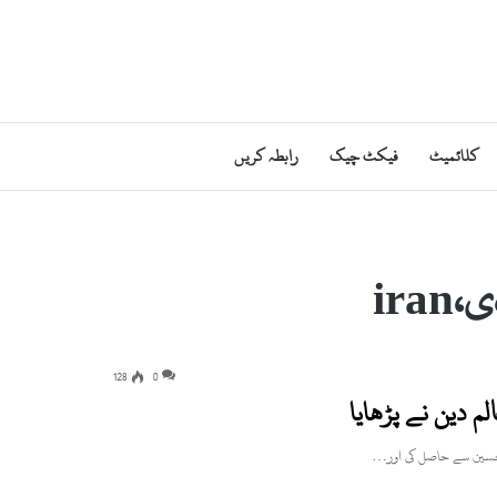
کلائمیٹ
فیکٹ چیک
رابطہ کریں
ir
128
0
لم دین نے پڑھایا
دم حسین سے حاصل کی اور…