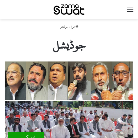
مینو
ھوم
/
جوڈیشل
جوڈیشل
سوات کی خبریں