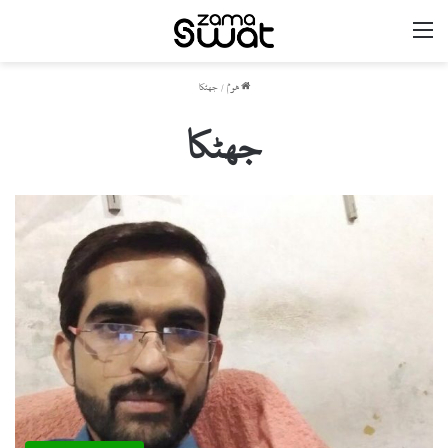
مینو
ھوم
/
جھٹکا
جھٹکا