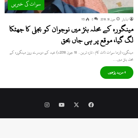
سوات کی خبریں
ایڈیٹر
جون 18, 2018
0
115
مینگورہ کے محلہ بنڑ میں نوجوان کو بجلی کا جھٹکا
لگ گیا، موقع پر ہی جاں بحق
مینگورہ (زما سوات ڈاٹ کام ، تازہ ترین۔ 18 جون 2018ء) عید کے دوسرے روز مینگورہ کے
محلہ بنڑ میں…
» مزید پڑھیں
Instagram
YouTube
Facebook
X