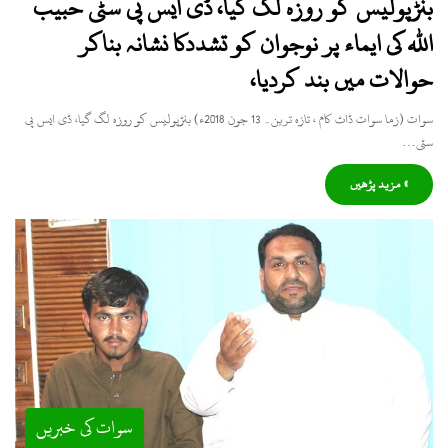
بنڑپولیس کو روزہ لگ گیا، ڈی ایس پی سٹی حبیب
اللہ کی ایماء پر نوجوان کو تشددکا نشانہ بناکر
حوالات میں بند کردیا،
سوات (زما سوات ڈاٹ کام ، تازہ ترین۔ 13 جون 2018ء) بنڑپولیس کو روزہ لگ گیا، ڈی ایس پی
سٹی…
» مزید پڑھیں
سوات کی خبریں