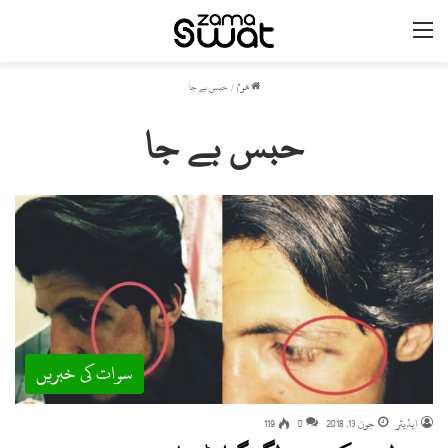
مینو
ھوم
/
حبس بے جا
حبس بے جا
سوات کی خبریں
ایڈیٹر
جون 13, 2018
0
119