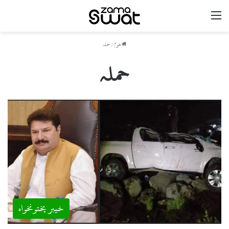
مینو
ھوم
/
حملہ
حملہ
خیبر پختونخواہ