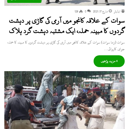
ایڈیٹر
مارچ 17, 2021
0
128
سوات کے علاقہ کانجو میں آرمی کی گاڑی پر دہشت
گردوں کا مبینہ حملہ، ایک مشتبہ دہشت گرد ہلاک
سوات (زما سوات) سوات کے علاقہ کانجو میں آرمی کی گاڑی پر دہشت گردوں کا مبینہ کا حملہ،
جوابی کاروائی…
» مزید پڑھیں