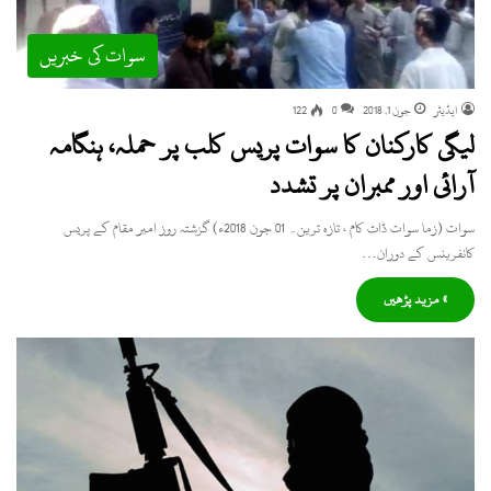
سوات کی خبریں
ایڈیٹر
جون 1, 2018
0
122
لیگی کارکنان کا سوات پریس کلب پر حملہ، ہنگامہ
آرائی اور ممبران پر تشدد
سوات (زما سوات ڈاٹ کام ، تازہ ترین۔ 01 جون 2018ء) گزشتہ روز امیر مقام کے پریس
کانفرینس کے دوران…
» مزید پڑھیں