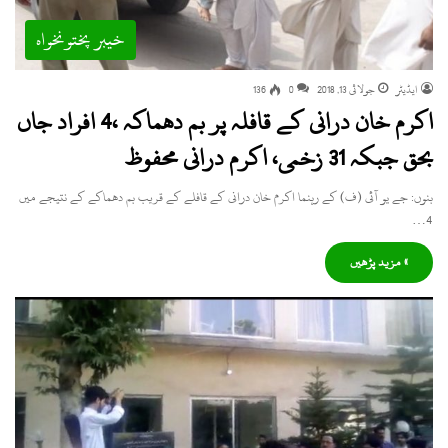
خیبر پختونخواہ
ایڈیٹر
جولائی 13, 2018
0
136
اکرم خان درانی کے قافلہ پر بم دھماکہ ،4 افراد جاں
بحق جبکہ 31 زخمی، اکرم درانی محفوظ
بنوں: جے یو آئی (ف) کے رہنما اکرم خان درانی کے قافلے کے قریب بم دھماکے کے نتیجے میں
4…
» مزید پڑھیں