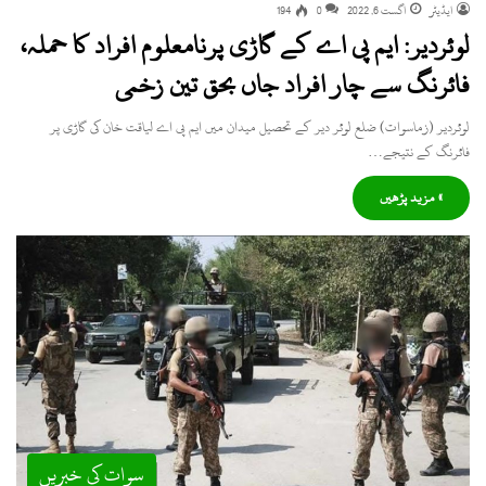
ایڈیٹر
اگست 6, 2022
0
194
لوئردیر: ایم پی اے کے گاڑی پرنامعلوم افراد کا حملہ،
فائرنگ سے چار افراد جاں بحق تین زخمی
لوئردیر (زماسوات) ضلع لوئر دیر کے تحصیل میدان میں ایم پی اے لیاقت خان کی گاڑی پر
فائرنگ کے نتیجے…
» مزید پڑھیں
سوات کی خبریں