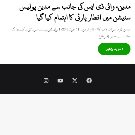
مدین، وائی ڈی ایس کی جانب سے مدین پولیس
سٹیشن میں افطار پارٹی کا اہتمام کیا گیا
مدین (زما سوات ڈاٹ کام ، تازہ ترین۔ 13 جون 2018ء) یوتھ ڈیولپمینٹ سوسائٹی پاکستان کی
جانب سے خیبر پختونخوا…
» مزید پڑھیں
Instagram
YouTube
Facebook
X