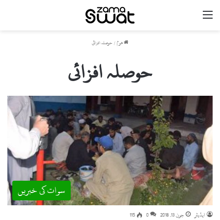
مینو
ھوم
/
حوصلہ افزائی
حوصلہ افزائی
سوات کی خبریں
ایڈیٹر
جون 13, 2018
0
115