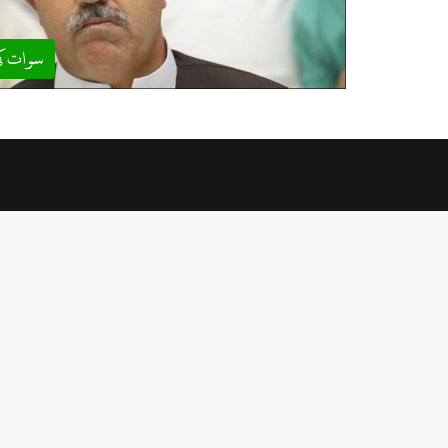
سوات ک