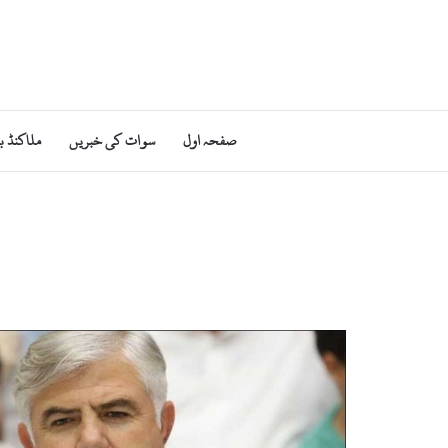
صفحہ اول
سوات کی خبریں
ملاکنڈ ب