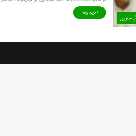
» مزید پڑھیں
ی خبریں