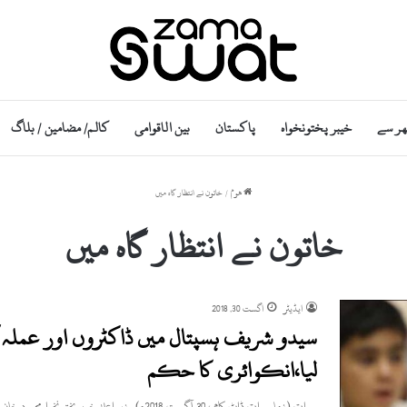
ھر سے
خیبر پختونخواہ
پاکستان
بین الاقوامی
کالم/ مضامین / بلاگ
ھوم
/
خاتون نے انتظار گاہ میں
خاتون نے انتظار گاہ میں
ایڈیٹر
اگست 30, 2018
سیدو شریف ہسپتال میں ڈاکٹروں اور عملہ ک
لیا،انکوائری کا حکم
سوات (زما سوات ڈاٹ کام ، 30 آگست 2018ء) وزیراعلیٰ خیبرپختونخوا محمود خان کا سیدو سنٹرل ہسپتال میں حاملہ خاتون…