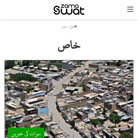
مینو
ھوم
/
خاص
خاص
سوات کی خبریں