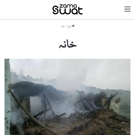
مینو
ھوم
/
خانہ
خانہ