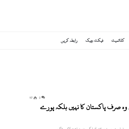
کلائمیٹ
فیکٹ چیک
رابطہ کریں
117
0
وہ صرف پاکستان کا نہیں بلکہ پورے
سمبلی اور صوبہ خیبرپختونخوا کے وزیرزراعت لائیوسٹاک…