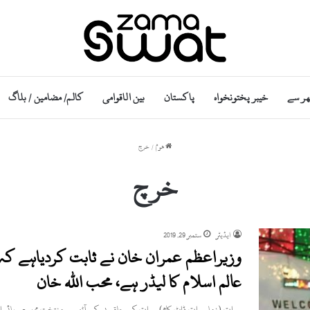
ھر سے
خیبر پختونخواہ
پاکستان
بین الاقوامی
کالم/ مضامین / بلاگ
ھوم
/
خرچ
خرچ
ایڈیٹر
ستمبر 29, 2019
وزیراعظم عمران خان نے ثابت کردیاہے کہ 
عالم اسلام کا لیڈر ہے، محب اللہ خان
سوات (زما سوات ڈاٹ کام) سوات کے حلقہ پی کے آٹھ سے منتخت ممبر صوبائی ا