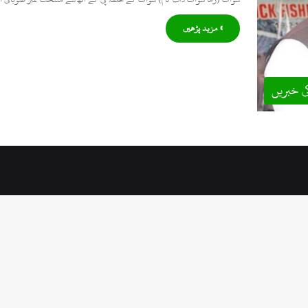
» مزید پڑھیں
ی خبریں