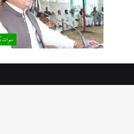
سوات ک