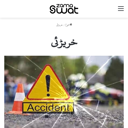
مینو
ھوم
/
خریڑئی
خریڑئی