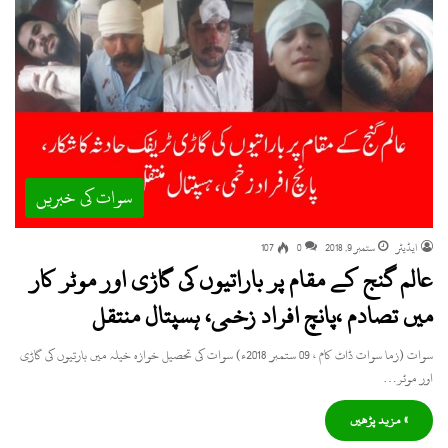
سوات کی خبریں
ایڈیٹر
ستمبر 9, 2018
0
107
عالم گنج کے مقام پر باراتیوں کی گاڑی اور موٹر کار
میں تصادم ،پانچ افراد زخمی، ہسپتال منتقل
سوات (زما سوات ڈاٹ کام ، 09 ستمبر 2018ء) سوات کی تحصیل خوازہ خیلہ میں بارتیوں کی گاڑی
اور موٹر…
» مزید پڑھیں