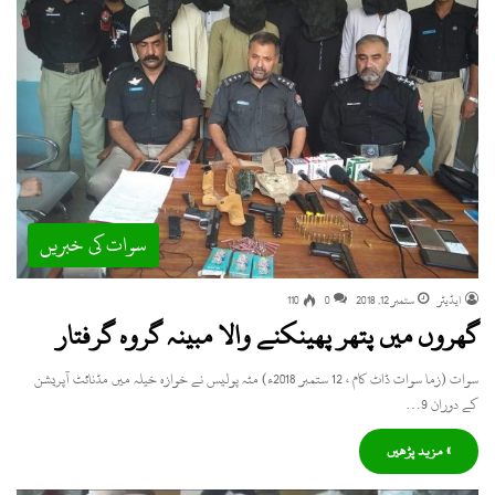
سوات کی خبریں
ایڈیٹر
ستمبر 12, 2018
0
110
گھروں میں پتھر پھینکنے والا مبینہ گروہ گرفتار
سوات (زما سوات ڈاٹ کام ، 12 ستمبر 2018ء) مٹہ پولیس نے خوازہ خیلہ میں مڈنائٹ آپریشن
کے دوران 9…
» مزید پڑھیں