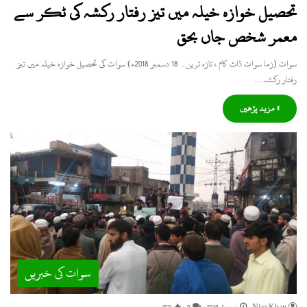
تحصیل خوازہ خیلہ میں تیز رفتار رکشہ کی ٹکر سے
معمر شخص جاں بحق
سوات (زما سوات ڈاٹ کام ، تازہ ترین۔ 18 دسمبر 2018ء) سوات کی تحصیل خوازہ خیلہ میں تیز
رفتار رکشہ…
» مزید پڑھیں
سوات کی خبریں