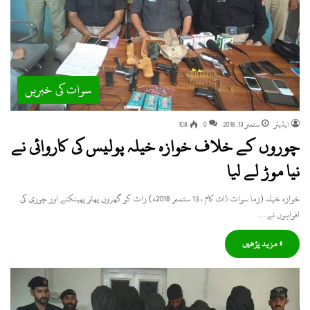
سوات کی خبریں
ایڈیٹر
ستمبر 13, 2018
0
108
چوروں کے خلاف خوازہ خیلہ پولیس کی کاروائی نے
نیا موڑ لے لیا
خوازہ خیلہ (زما سوات ڈاٹ کام ، 13 ستمبر 2018ء) رات کو گھروں پھتر پھینکنے اور چوری کی
افواہوں نے…
» مزید پڑھیں