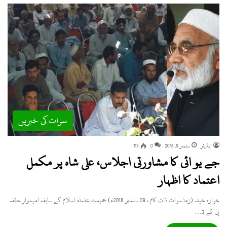
سوات کی خبریں
ایڈیٹر
ستمبر 9, 2018
0
113
جے یو ائی کا مشاورتی اجلاس، علی شاہ پر مکمل
اعتماد کا اظہار
خوازہ خیلہ (زما سوات ڈاٹ کام ، 09 ستمبر 2018ء) جمیعت علماء اسلام کے سابقہ امیدوار حلقہ
پی کے 3…