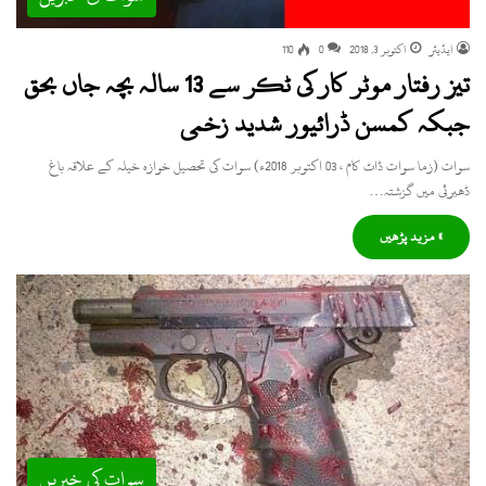
ایڈیٹر
اکتوبر 3, 2018
0
110
تیز رفتار موٹر کار کی ٹکر سے 13 سالہ بچہ جاں بحق
جبکہ کمسن ڈرائیور شدید زخمی
سوات (زما سوات ڈاٹ کام ، 03 اکتوبر 2018ء) سوات کی تحصیل خوازہ خیلہ کے علاقہ باغ
ڈھیرئی میں گزشتہ…
» مزید پڑھیں
سوات کی خبریں