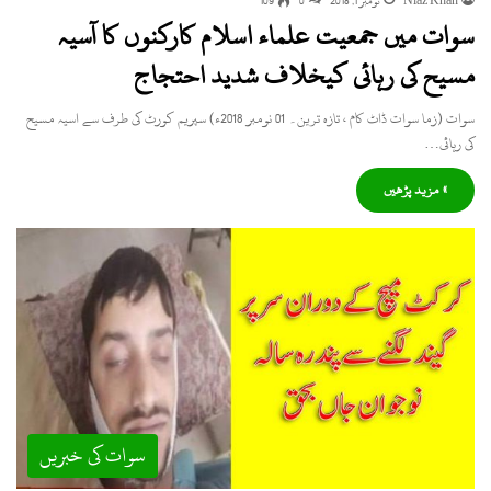
Niaz Khan
نومبر 1, 2018
0
109
سوات میں جمعیت علماء اسلام کارکنوں کا آسیہ
مسیح کی رہائی کیخلاف شدید احتجاج
سوات (زما سوات ڈاٹ کام ، تازہ ترین۔ 01 نومبر 2018ء) سپریم کورٹ کی طرف سے اسیہ مسیح
کی رہائی…
» مزید پڑھیں
سوات کی خبریں