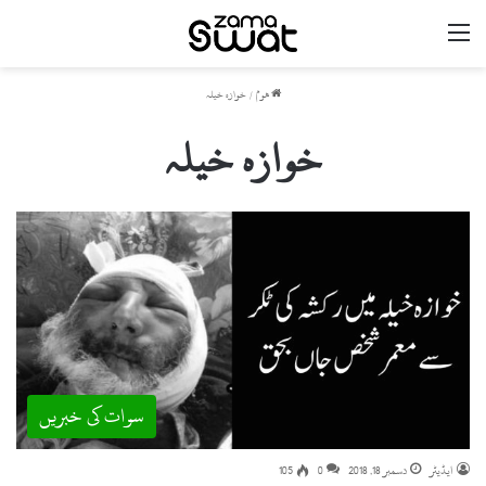
مینو
ھوم
/
خوازہ خیلہ
خوازہ خیلہ
سوات کی خبریں
ایڈیٹر
دسمبر 18, 2018
0
105