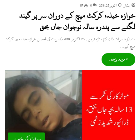
ایڈیٹر
اکتوبر 25, 2018
0
117
خوازہ خیلہ، کرکٹ میچ کے دوران سر پر گیند
لگنے سے پندرہ سالہ نوجوان جاں بحق
مٹہ (زما سوات ڈاٹ کام ، تازہ ترین۔ 25 اکتوبر 2018ء) سوات کی تحصیل خوازہ خیلہ میں کرکٹ
میچ کے…
» مزید پڑھیں
سوات کی خبریں