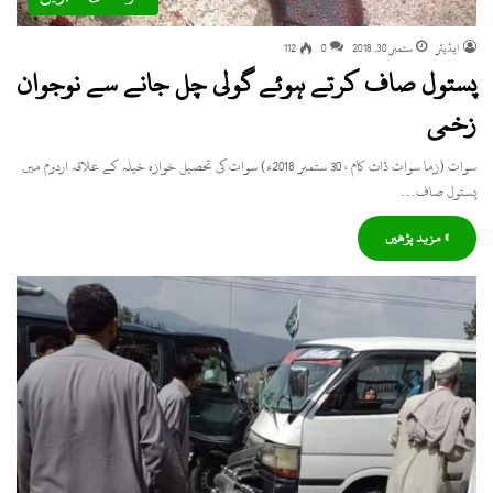
ایڈیٹر
ستمبر 30, 2018
0
112
پستول صاف کرتے ہوئے گولی چل جانے سے نوجوان
زخمی
سوات (زما سوات ڈاٹ کام ، 30 ستمبر 2018ء) سوات کی تحصیل خوازہ خیلہ کے علاقہ اردوم میں
پستول صاف…
» مزید پڑھیں