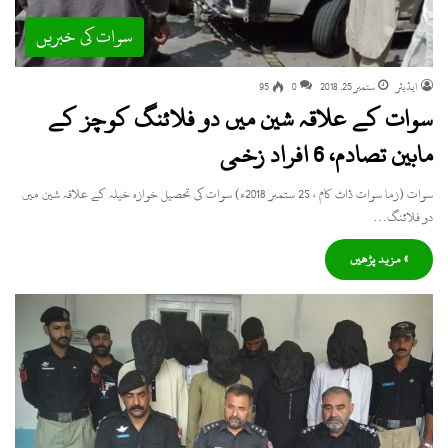
سوات کی خبریں
ایڈیٹر
ستمبر 25, 2018
0
95
سوات کے علاقہ شین میں دو فلائنگ کوچز کے
مابین تصادم، 6 افراد زخمی
سوات (زما سوات ڈاٹ کام ، 25 ستمبر 2018ء) سوات کی تحصیل خوازہ خیلہ کے علاقہ شین میں
دو فلائنگ…
» مزید پڑھیں