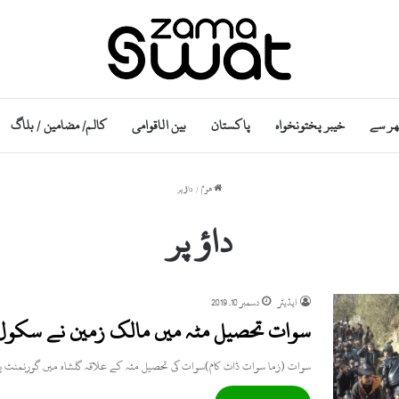
ھر سے
خیبر پختونخواہ
پاکستان
بین الاقوامی
کالم/ مضامین / بلاگ
ھوم
/
داؤ پر
داؤ پر
ایڈیٹر
دسمبر 10, 2019
سوات تحصیل مٹہ میں مالک زمین نے سکول کو
سوات (زما سوات ڈاٹ کام)سوات کی تحصیل مٹہ کے علاقہ گلشاہ میں گورنمن