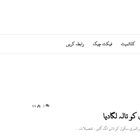
کلائمیٹ
فیکٹ چیک
رابطہ کریں
109
0
 تالہ لگادیا
ٹ پرائمری سکول کو تالے لگ گئے۔ تفصیلات…