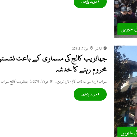
» مزید پڑھیں
ی خبریں
ایڈیٹر
جولائی 3, 2018
جہانزیب کالج کی مسماری کے باعث نشستوں
محروم رہنے کا خدشہ
سوات (زما سوات ڈاٹ کام ، تازہ ترین۔ 04 جولائی 2018ء) جہانزیب کالج سوات میں فرسٹ ائر داخلوں کی نشستوں…
» مزید پڑھیں
ی خبریں