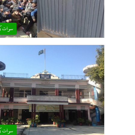
سوات ک
سوات ک