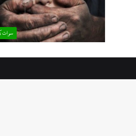
سوات ک