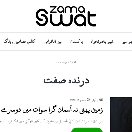
ھر سے
خیبر پختونخواہ
پاکستان
بین الاقوامی
کالم/ مضامین / بلاگ
ھوم
/
درندہ صفت
درندہ صفت
ایڈیٹر
ستمبر 21, 2019
زمین پھٹی نہ آسمان گرا سوات میں دوسرے ر
سوات(زما سوات ڈاٹ کام) تحصیل بریکوٹ کے گاوں ناوگئی میں ایک نو سالہ بچی 