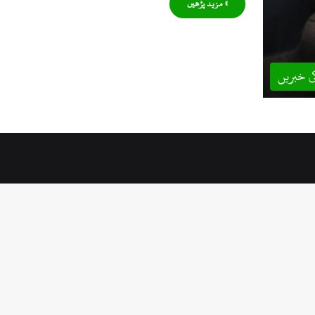
» مزید پڑھیں
ی خبریں