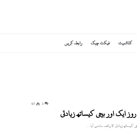
کلائمیٹ
فیکٹ چیک
رابطہ کریں
107
0
وز ایک اور بچی کیساتھ زیادتی
کیساتھ زیادتی کا واقعہ سامنے آیا…