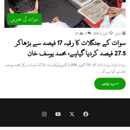
سوات کی خبریں
ایڈیٹر
اکتوبر 3, 2018
0
127
سوات کے جنگلات کا رقبہ 17 فیصد سے بڑھاکر
27.5 فیصد کردیا گیاہے، محمد یوسف خان
سوات (زما سوات ڈاٹ کام ، 03 اکتوبر 2018ء) کنزرویٹرفارسٹ ملاکنڈ ایسٹ سرکل محمد یوسف
خان نے کہا ہے کہ…
» مزید پڑھیں
Instagram
YouTube
Facebook
X