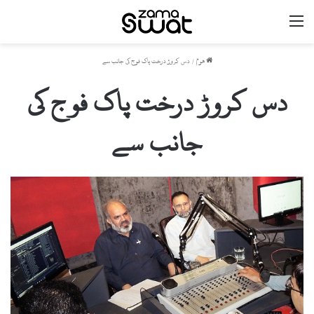
مینو
ھوم
/
دس کروڑ درخت پاک فوج کی جانب سے
دس کروڑ درخت پاک فوج کی
جانب سے