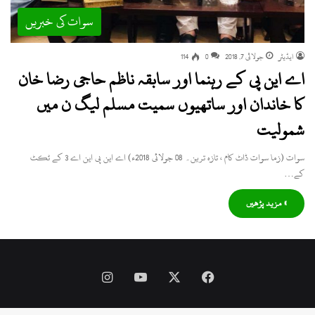
سوات کی خبریں
ایڈیٹر
جولائی 7, 2018
0
114
اے این پی کے رہنما اور سابقہ ناظم حاجی رضا خان
کا خاندان اور ساتھیوں سمیت مسلم لیگ ن میں
شمولیت
سوات (زما سوات ڈاٹ کام ، تازہ ترین۔ 08 جولائی 2018ء) اے این پی این اے 3 کے ٹکٹ
کے…
» مزید پڑھیں
Instagram
YouTube
Facebook
X