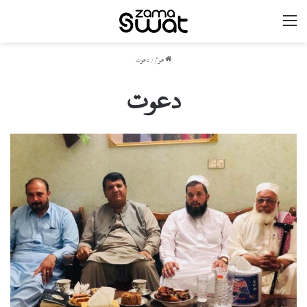
مینو
ھوم
/
دعوت
دعوت