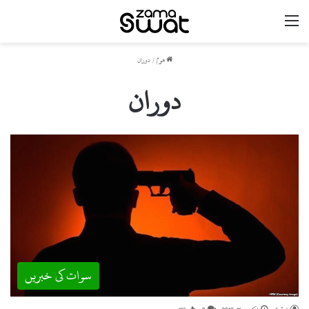
مینو
ھوم
/
دوران
دوران
سوات کی خبریں