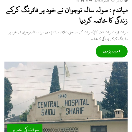
ایڈیٹر
اکتوبر 11, 2019
0
113
میاندم : سولہ سالہ نوجوان نے خود پر فائرنگ کرکے
زندگی کا خاتمہ کردیا
سوات (زما سوات ڈاٹ کام) سوات کے سیاحتی علاقہ میاندم میں سولہ سالہ نوجوان نے خود پر
فائرنگ کرکے زندگی کا خاتمہ…
» مزید پڑھیں
سوات کی خبریں