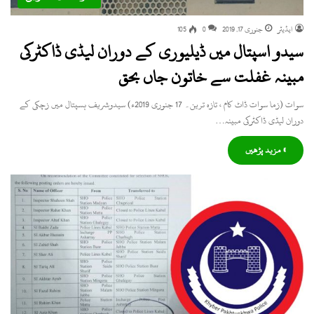
ایڈیٹر
جنوری 17, 2019
0
105
سیدو اسپتال میں ڈیلیوری کے دوران لیڈی ڈاکٹرکی
مبینہ غفلت سے خاتون جاں بحق
سوات (زما سوات ڈاٹ کام ، تازہ ترین۔ 17 جنوری 2019ء) سیدوشریف ہسپتال میں زچکی کے
دوران لیڈی ڈاکٹرکی مبینہ…
» مزید پڑھیں