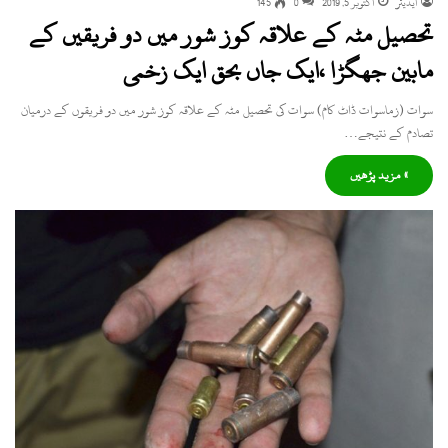
ایڈیٹر
اکتوبر 5, 2019
0
145
تحصیل مٹہ کے علاقہ کوز شور میں دو فریقیں کے
مابین جھگڑا ،ایک جاں بحق ایک زخمی
سوات (زماسوات ڈاٹ کام) سوات کی تحصیل مٹہ کے علاقہ کوز شور میں دو فریقوں کے درمیان
تصادم کے نتیجے…
» مزید پڑھیں