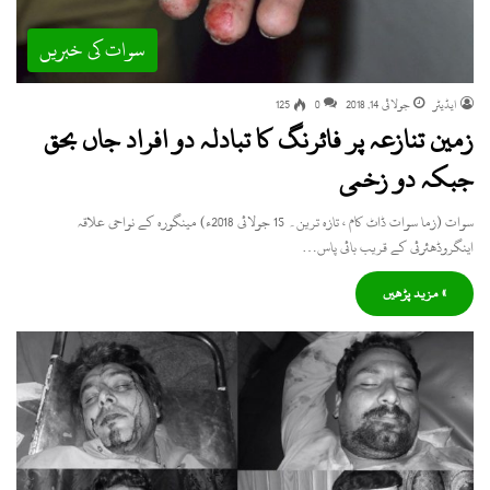
سوات کی خبریں
ایڈیٹر
جولائی 14, 2018
0
125
زمین تنازعہ پر فائرنگ کا تبادلہ دو افراد جاں بحق
جبکہ دو زخمی
سوات (زما سوات ڈاٹ کام ، تازہ ترین۔ 15 جولائی 2018ء) مینگورہ کے نواحی علاقہ
اینگروڈھئرئی کے قریب بائی پاس…
» مزید پڑھیں