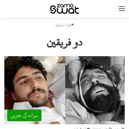
مینو
ھوم
/
دو فریقین
دو فریقین
سوات کی خبریں