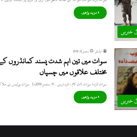
» مزید پڑھیں
ی خبریں
ایڈیٹر
ستمبر 12, 2019
سوات میں تین اہم شدت پسند کمانڈروں کے د
مختلف علاقوں میں چسپاں
سوات (زما سوات ڈاٹ کام ، تازہ ترین۔ 11 ستمبر 2019ء) سوات پولیس نے ملاکنڈ ڈویژن میں داخل ہونے والے تین…
» مزید پڑھیں
ی خبریں