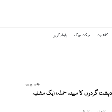
کلائمیٹ
فیکٹ چیک
رابطہ کریں
128
0
دہشت گردوں کا مبینہ حملہ، ایک مشتبہ
ینہ کا حملہ، جوابی کاروائی…