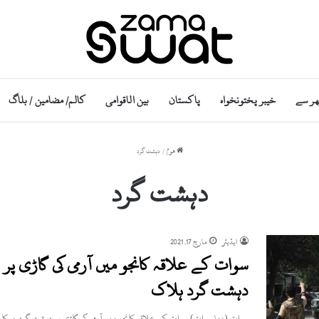
ھر سے
خیبر پختونخواہ
پاکستان
بین الاقوامی
کالم/ مضامین / بلاگ
ھوم
/
دہشت گرد
دہشت گرد
ایڈیٹر
مارچ 17, 2021
سوات کے علاقہ کانجو میں آرمی کی گاڑی پر 
دہشت گرد ہلاک
سوات (زما سوات) سوات کے علاقہ کانجو میں آرمی کی گاڑی پر دہشت گردوں کا مب