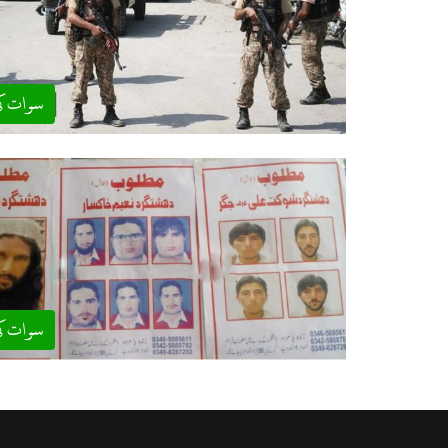
سوات ک
سوات ک