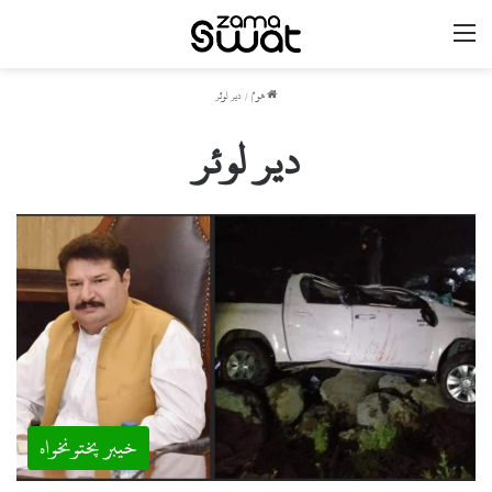
مینو
ھوم
/
دیر لوئر
دیر لوئر
خیبر پختونخواہ