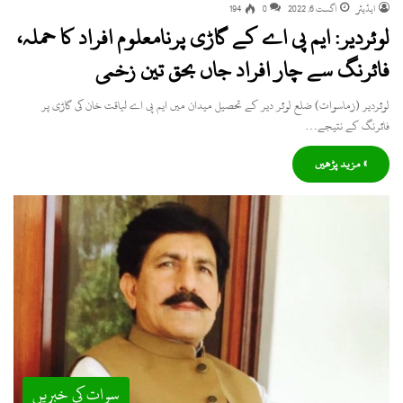
ایڈیٹر
اگست 6, 2022
0
194
لوئردیر: ایم پی اے کے گاڑی پرنامعلوم افراد کا حملہ،
فائرنگ سے چار افراد جاں بحق تین زخمی
لوئردیر (زماسوات) ضلع لوئر دیر کے تحصیل میدان میں ایم پی اے لیاقت خان کی گاڑی پر
فائرنگ کے نتیجے…
» مزید پڑھیں
سوات کی خبریں