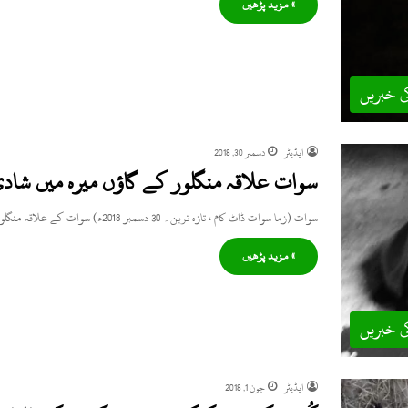
» مزید پڑھیں
ی خبریں
ایڈیٹر
دسمبر 30, 2018
سوات علاقہ منگلور کے گاؤں میرہ میں شادی
سوات (زما سوات ڈاٹ کام ، تازہ ترین۔ 30 دسمبر 2018ء) سوات کے علاقہ منگلور کے گاؤں میرہ میں نامعلوم…
» مزید پڑھیں
ی خبریں
ایڈیٹر
جون 1, 2018