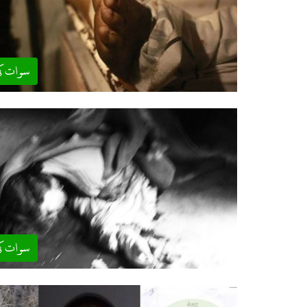
سوات ک
سوات ک