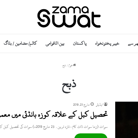
ھر سے
خیبر پختونخواہ
پاکستان
بین الاقوامی
کالم/ مضامین / بلاگ
ھوم
/
ذبح
ذبح
ایڈیٹر
مارچ 23, 2019
تحصیل کبل کے علاقہ کوزہ بانڈئی میں مع
سوات (زما سوات ڈاٹ کام ، تازہ ترین۔ 23 مارچ 2019ء) سوات کی تحصیل کبل کے علاقہ کوزہ بانڈئی میں…