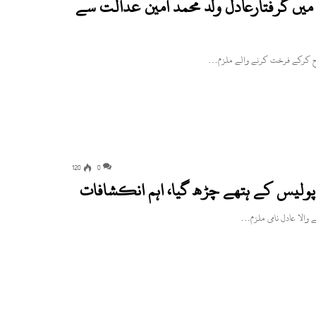
میں گرفتارعادل ولد محمد امین عدالت سے
120
0
 پولیس کے ہتھے چڑھ گیا، اہم انکشافات