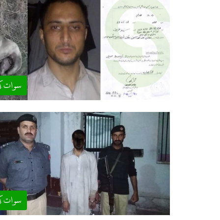
سوات ک
سوات ک