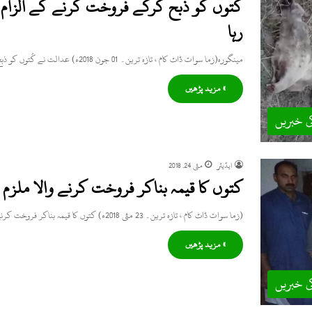
کُتوں کو ذبح کرکے فروخت کرنے کے الزام 
رہا
مینگورہ(زما سوات ڈاٹ کام ، تازہ ترین۔ 01 جون 2018ء) عدالت نے کُتوں کو ذبح کرکے فرخت کرنے والے ملزم…
» مزید پڑھیں
ی خبریں
ایڈیٹر
مئی 24, 2018
کتوں کا قیمہ بناکر فروخت کرنے والا ملزم
(زما سوات ڈاٹ کام ، تازہ ترین۔ 23 مئی 2018ء) کتوں کا قیمہ بناکر فروخت کرنے والا عادل نامی ملزم…
» مزید پڑھیں
ی خبریں