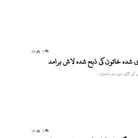
109
0
 شدہ خاتون کی ذبح شدہ لاش برامد
125
0