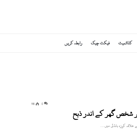
کلائمیٹ
فیکٹ چیک
رابطہ کریں
116
0
مر شخص گھر کے اندر ذبح