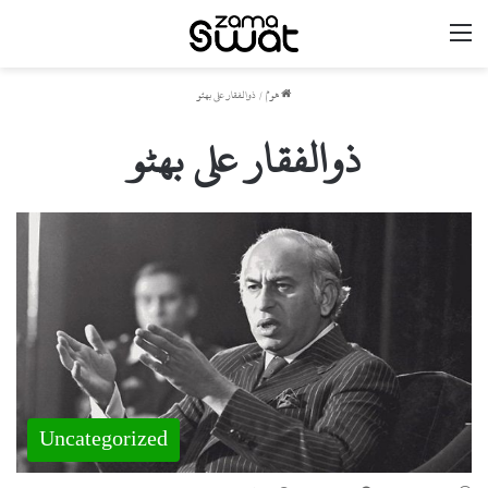
مینو
ھوم
/
ذوالفقار علی بھٹو
ذوالفقار علی بھٹو
Uncategorized